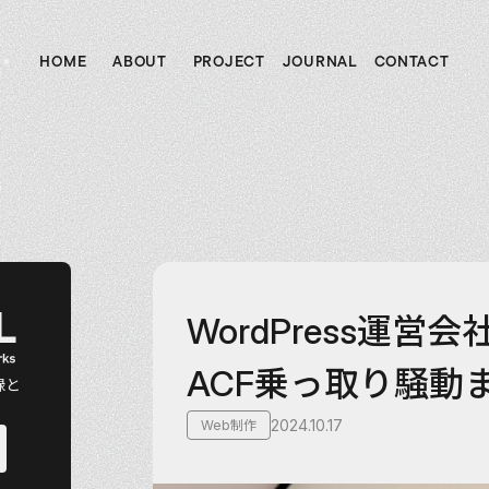
HOME
ABOUT
PROJECT
JOURNAL
CONTACT
ホーム
私たちについて
制作実績
ジャーナル
お問い合わせ
L
WordPress運営会社
ACF乗っ取り騒動
録と
2024.10.17
Web制作