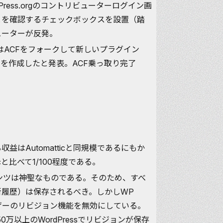
dPress.orgのコントリビューターログイン画
いことを確認するチェックボックスを設置（踏
ューターが反発。
s.orgはACFをフォークして新しいプラグイン
（SCF）」を作成したと発表。ACF乗っ取り完了
ている収益はAutomatticと同規模であるにもか
cと比べて1/100程度である。
ンテンツは神聖なものである。そのため、すべ
新履歴）は保存されるべき。しかしWP
ーザーのリビジョン機能を無効にしている。
50万以上のWordPressでリビジョンが保存