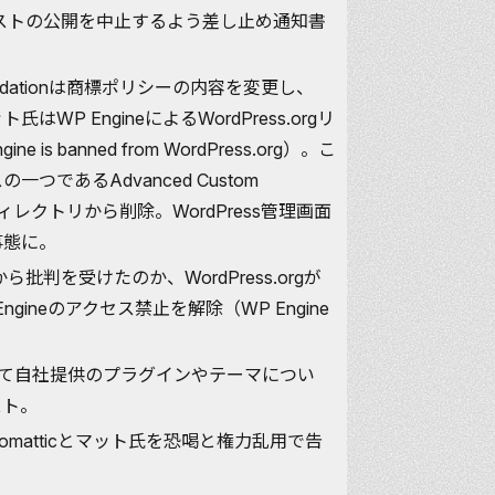
neはポストの公開を中止するよう差し止め通知書
dationは
商標ポリシー
の内容を変更し、
ト氏はWP Engineによる
WordPress.org
リ
gine is banned from WordPress.org
）。こ
一つであるAdvanced Custom
公式ディレクトリから削除。WordPress管理画面
事態に。
ら批判を受けたのか、WordPress.orgが
Engineのアクセス禁止を解除（
WP Engine
eがXにて自社提供のプラグインやテーマについ
スト。
Automatticとマット氏を恐喝と権力乱用で告