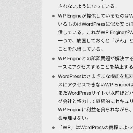
されないようになっている。
WP Engineが提供しているものは
いるものはWordPressに似た
供している。これがWP Engineが
一つで、放置しておくと「がん」
ことを危惧している。
WP Engineとの訴訟問題が解決するまで
ースにアクセスすることを禁止す
WordPressはさまざまな機能を無料
スにアクセスできないWP Engi
またWordPressサイトが以前
グ会社と協力して継続的にセキュ
WP Engineに利益を貪られな
る義理はない。
「WP」はWordPressの商標