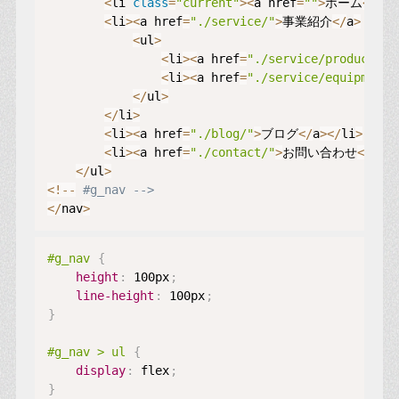
<
li 
class
=
"current"
>
<
a href
=
""
>
ホーム
<
/
a
>
<
<
li
>
<
a href
=
"./service/"
>
事業紹介
<
/
a
>
<
ul
>
<
li
>
<
a href
=
"./service/products/"
<
li
>
<
a href
=
"./service/equipments
<
/
ul
>
<
/
li
>
<
li
>
<
a href
=
"./blog/"
>
ブログ
<
/
a
>
<
/
li
>
<
li
>
<
a href
=
"./contact/"
>
お問い合わせ
<
/
a
>
<
<
/
ul
>
<
!
--
#g_nav -->
<
/
nav
>
#g_nav
{
height
:
 100px
;
line-height
:
 100px
;
}
#g_nav > ul
{
display
:
 flex
;
}