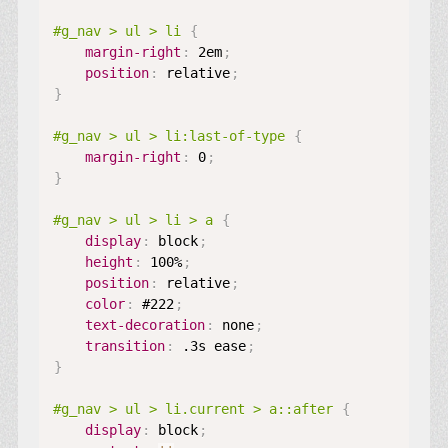
#g_nav > ul > li
{
margin-right
:
 2em
;
position
:
 relative
;
}
#g_nav > ul > li:last-of-type
{
margin-right
:
 0
;
}
#g_nav > ul > li > a
{
display
:
 block
;
height
:
 100%
;
position
:
 relative
;
color
:
 #222
;
text-decoration
:
 none
;
transition
:
 .3s ease
;
}
#g_nav > ul > li.current > a::after
{
display
:
 block
;