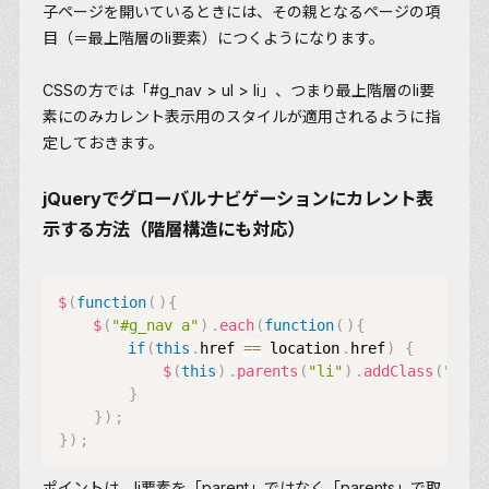
子ページを開いているときには、その親となるページの項
目（＝最上階層のli要素）につくようになります。
CSSの方では「#g_nav > ul > li」、つまり
最上階層のli要
素にのみ
カレント表示用のスタイルが適用されるように指
定しておきます。
jQueryでグローバルナビゲーションにカレント表
示する方法（階層構造にも対応）
$
(
function
(
)
{
$
(
"#g_nav a"
)
.
each
(
function
(
)
{
if
(
this
.
href 
==
 location
.
href
)
{
$
(
this
)
.
parents
(
"li"
)
.
addClass
(
"curr
}
}
)
;
}
)
;
ポイントは、li要素を「parent」ではなく
「parents」
で取