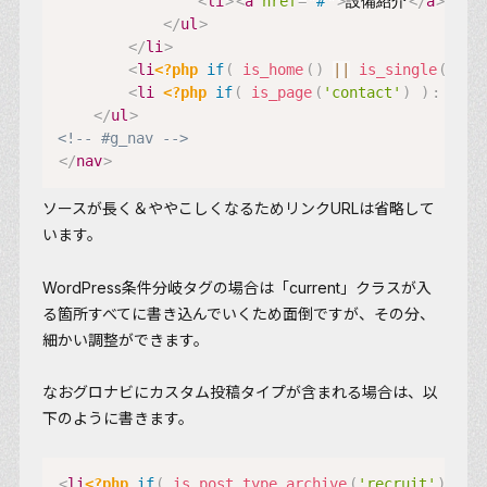
<
li
>
<
a
href
=
"
#
"
>
設備紹介
</
a
>
</
li
</
ul
>
</
li
>
<
li
<?php
if
(
is_home
(
)
||
is_single
(
)
)
:
<
li
<?php
if
(
is_page
(
'contact'
)
)
:
//ペ
</
ul
>
<!-- #g_nav -->
</
nav
>
ソースが長く＆ややこしくなるためリンクURLは省略して
います。
WordPress条件分岐タグの場合は「current」クラスが入
る箇所すべてに書き込んでいくため面倒ですが、その分、
細かい調整ができます。
なおグロナビにカスタム投稿タイプが含まれる場合は、以
下のように書きます。
<
li
<?php
if
(
is_post_type_archive
(
'recruit'
)
||