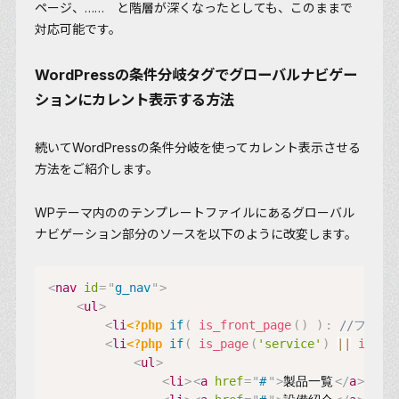
ページ、…… と階層が深くなったとしても、このままで
対応可能です。
WordPressの条件分岐タグでグローバルナビゲー
ションにカレント表示する方法
続いてWordPressの条件分岐を使ってカレント表示させる
方法をご紹介します。
WPテーマ内ののテンプレートファイルにあるグローバル
ナビゲーション部分のソースを以下のように改変します。
<
nav
id
=
"
g_nav
"
>
<
ul
>
<
li
<?php
if
(
is_front_page
(
)
)
:
//フロン
<
li
<?php
if
(
is_page
(
'service'
)
||
is_pa
<
ul
>
<
li
>
<
a
href
=
"
#
"
>
製品一覧
</
a
>
</
li