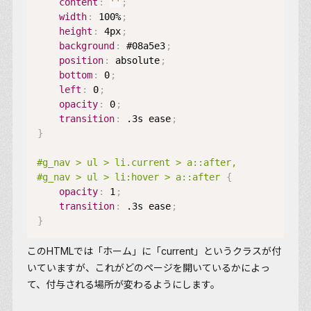
content
:
''
;
width
:
 100%
;
height
:
 4px
;
background
:
 #08a5e3
;
position
:
 absolute
;
bottom
:
 0
;
left
:
 0
;
opacity
:
 0
;
transition
:
 .3s ease
;
}
#g_nav > ul > li.current > a::after,

#g_nav > ul > li:hover > a::after
{
opacity
:
 1
;
transition
:
 .3s ease
;
}
このHTMLでは「ホーム」に「current」というクラスが付
いていますが、これがどのページを開いているかによっ
て、付与される場所が変わるようにします。