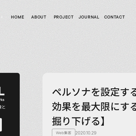
HOME
ABOUT
PROJECT
JOURNAL
CONTACT
ホーム
私たちについて
制作実績
ジャーナル
お問い合わせ
L
ペルソナを設定す
効果を最大限にす
録と
掘り下げる】
2020.10.29
Web集客